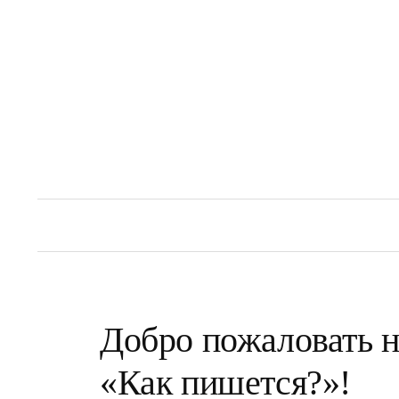
Перейти
к
содержимому
Добро пожаловать н
«Как пишется?»!