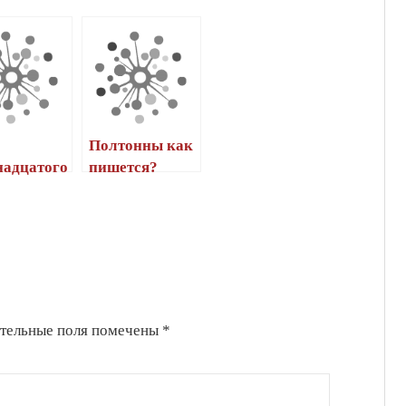
Полтонны как
надцатого
пишется?
пишется?
тельные поля помечены
*