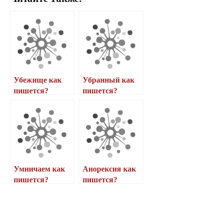
Убежище как
Убранный как
пишется?
пишется?
Умничаем как
Анорексия как
пишется?
пишется?