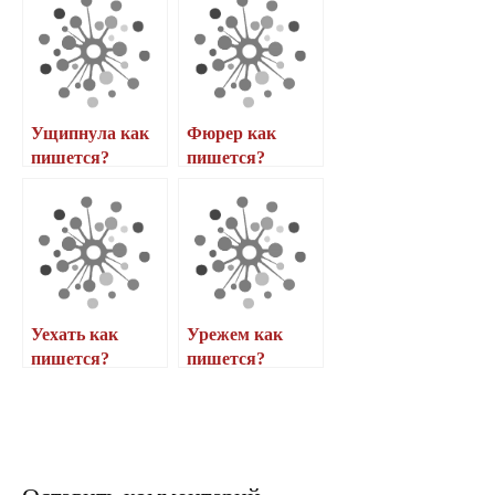
Ущипнула как
Фюрер как
пишется?
пишется?
Уехать как
Урежем как
пишется?
пишется?