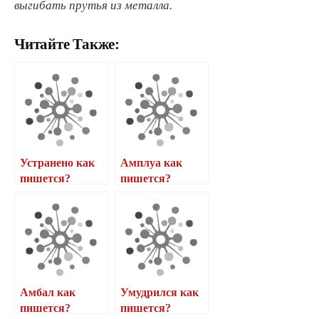
выгибать прутья из металла.
Читайте Также:
Устранено как
Амплуа как
пишется?
пишется?
Амбал как
Умудрился как
пишется?
пишется?