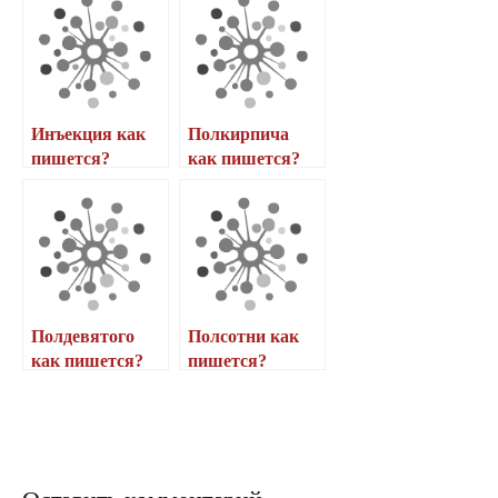
Инъекция как
Полкирпича
пишется?
как пишется?
Полдевятого
Полсотни как
как пишется?
пишется?