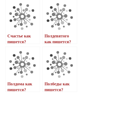
Счастье как
Полдевятого
пишется?
как пишется?
Полдома как
Полбеды как
пишется?
пишется?